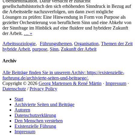
Überidentifikation. Dafür versucht er zunächst
gesellschaftshistorisch den sich erhöhenden Sinndruck in Bezug auf
die Arbeitsstelle nachzuverfolgen, um dann zwei mögliche
Lösungen zu prüfen: Eine Hinwendung in Form von Purpose als
gezielter Orchestrierung von beruflichem Sinn und eine Abkehr von
der Sinnfrage im Hinblick auf eine fluidere und hybridere Zukunft
der Arbeit.
… »
Tags
Kategorien
Arbeitssoziologie
,
Führungsthemen
,
Organisation
,
Themen der Zeit
hybride Arbeit
,
purpose
,
Sinn
,
Zukunft der Arbeit
Archiv
Alle Beiträge finden Sie in unserem Archiv: https://existenzielle-
fuehrung.de/archivierte-seiten-und-beitraege/.
Copyright © 2026
Georg Martensen & René Märtin
·
Impressum
·
Datenschutz
/
Privacy Policy
Hochscrollen
Start
Archivierte Seiten und Beiträge
Autoren
Datenschutzerklärung
Den Menschen verstehen
Existenzielle Führung
Impressum