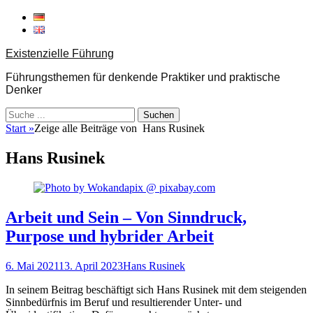
Weiter
zum
Inhalt
Existenzielle Führung
Führungsthemen für denkende Praktiker und praktische
Denker
Suche
nach:
Start
»
Zeige alle Beiträge von
Hans Rusinek
Hans Rusinek
Arbeit und Sein – Von Sinndruck,
Purpose und hybrider Arbeit
Veröffentlicht
Autor
6. Mai 2021
13. April 2023
Hans Rusinek
am
In seinem Beitrag beschäftigt sich Hans Rusinek mit dem steigenden
Sinnbedürfnis im Beruf und resultierender Unter‐ und