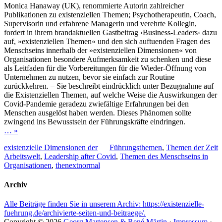
Monica Hanaway (UK), renommierte Autorin zahlreicher
Publikationen zu existenziellen Themen; Psychotherapeutin, Coach,
Supervisorin und erfahrene Managerin und verehrte Kollegin,
fordert in ihrem brandaktuellen Gastbeitrag ›Business‐​Leaders‹ dazu
auf, »existenziellen Themen« und den sich auftuenden Fragen des
Menschseins innerhalb der »existenziellen Dimensionen« von
Organisationen besondere Aufmerksamkeit zu schenken und diese
als Leitfaden für die Vorbereitungen für die Wieder‐​Öffnung von
Unternehmen zu nutzen, bevor sie einfach zur Routine
zurückkehren. – Sie beschreibt eindrücklich unter Bezugnahme auf
die Existenziellen Themen, auf welche Weise die Auswirkungen der
Covid‐​Pandemie geradezu zwiefältige Erfahrungen bei den
Menschen ausgelöst haben werden. Dieses Phänomen sollte
zwingend ins Bewusstsein der Führungskräfte eindringen.
… »
Tags
Kategorien
existenzielle Dimensionen der
Führungsthemen
,
Themen der Zeit
Arbeitswelt
,
Leadership after Covid
,
Themen des Menschseins in
Organisationen
,
thenextnormal
Archiv
Alle Beiträge finden Sie in unserem Archiv: https://existenzielle-
fuehrung.de/archivierte-seiten-und-beitraege/.
Copyright © 2026
Georg Martensen & René Märtin
·
Impressum
·