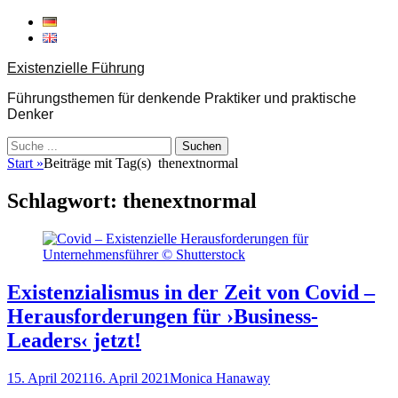
Weiter
zum
Inhalt
Existenzielle Führung
Führungsthemen für denkende Praktiker und praktische
Denker
Suche
nach:
Start
»
Beiträge mit Tag(s)
thenextnormal
Schlagwort:
thenextnormal
Existenzialismus in der Zeit von Covid –
Herausforderungen für ›Business‐​
Leaders‹ jetzt!
Veröffentlicht
Autor
15. April 2021
16. April 2021
Monica Hanaway
am