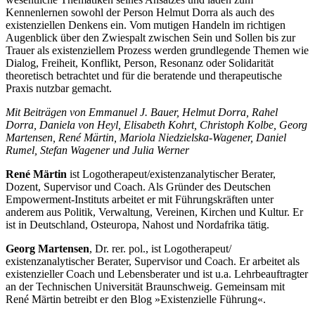
Kennenlernen sowohl der Person Helmut Dorra als auch des
existenziellen Denkens ein. Vom mutigen Handeln im richtigen
Augenblick über den Zwiespalt zwischen Sein und Sollen bis zur
Trauer als existenziellem Prozess werden grundlegende Themen wie
Dialog, Freiheit, Konflikt, Person, Resonanz oder Solidarität
theoretisch betrachtet und für die beratende und therapeutische
Praxis nutzbar gemacht.
Mit Beiträgen von Emmanuel J. Bauer, Helmut Dorra, Rahel
Dorra, Daniela von Heyl, Elisabeth Kohrt, Christoph Kolbe, Georg
Martensen, René Märtin, Mariola Niedzielska‐​Wagener, Daniel
Rumel, Stefan Wagener und Julia Werner
René Märtin
ist Logotherapeut/​existenzanalytischer Berater,
Dozent, Supervisor und Coach. Als Gründer des Deutschen
Empowerment‐​Instituts arbeitet er mit Führungskräften unter
anderem aus Politik, Verwaltung, Vereinen, Kirchen und Kultur. Er
ist in Deutschland, Osteuropa, Nahost und Nordafrika tätig.
Georg Martensen
, Dr. rer. pol., ist Logotherapeut/​
existenzanalytischer Berater, Supervisor und Coach. Er arbeitet als
existenzieller Coach und Lebensberater und ist u.a. Lehrbeauftragter
an der Technischen Universität Braunschweig. Gemeinsam mit
René Märtin betreibt er den Blog »Existenzielle Führung«.