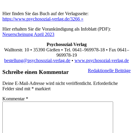
Hier finden Sie das Buch auf der Verlagsseite:
https://www.psychosozial-verlag.de/
3266
»
Hier erhalten Sie die Vorankündigung als Infoblatt (PDF):
Neuerscheinung April
2023
Psychosozial‐​Verlag
Walltorstr.
10
•
35390
Gießen • Tel.
0641
–
969978
-
18
• Fax
0641
–
969978
-
19
bestellung@psychosozial-verlag.de
•
www.psychosozial-verlag.de
Kategorien
Redaktionelle Beiträge
Schreibe einen Kommentar
Deine E-Mail-Adresse wird nicht veröffentlicht.
Erforderliche
Felder sind mit
*
markiert
Kommentar
*