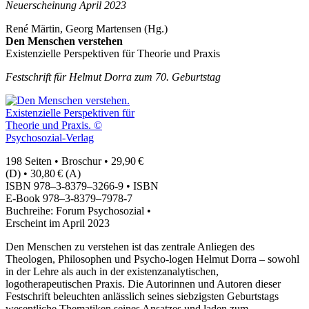
Neuerscheinung April
2023
René Märtin, Georg Martensen (Hg.)
Den Menschen verstehen
Existenzielle Perspektiven für Theorie und Praxis
Festschrift für Helmut Dorra zum
70
. Geburtstag
198
Seiten • Broschur •
29
,
90
€
(D) •
30
,
80
€ (A)
ISBN
978
–
3
‑
8379
–
3266
‑
9
• ISBN
E‑Book
978
–
3
‑
8379
–
7978
‑
7
Buchreihe: Forum Psychosozial •
Erscheint im April
2023
Den Menschen zu verstehen ist das zentrale Anliegen des
Theologen, Philosophen und Psycho‐​logen Helmut Dorra – sowohl
in der Lehre als auch in der existenzanalytischen,
logotherapeutischen Praxis. Die Autorinnen und Autoren dieser
Festschrift beleuchten anlässlich seines siebzigsten Geburtstags
wesentliche Thematiken seines Ansatzes und laden zum